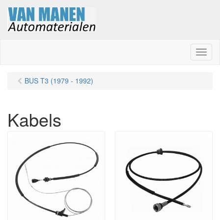
M
e
n
BUS T3 (1979 - 1992)
u
Kabels